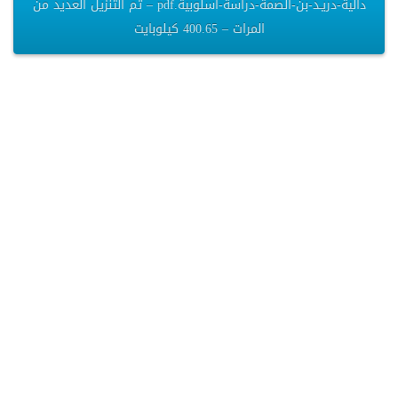
دالية-دريـد-بن-الصمة-دراسة-أسلوبية.pdf – تم التنزيل العديد من
المرات – 400.65 كيلوبايت