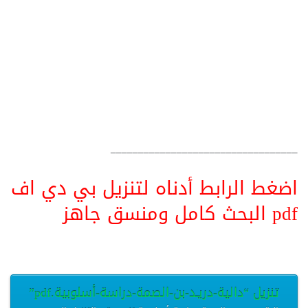
__________________________________
اضغط الرابط أدناه لتنزيل بي دي اف
pdf البحث كامل ومنسق جاهز
تنزيل “دالية-دريـد-بن-الصمة-دراسة-أسلوبية.pdf”