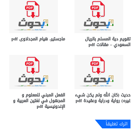
تقويم دية المسلم بالريال
ماجستير، هيام المجدلاوى pdf
السعودي – مقالات pdf
حديث (كان الله ولم يكن شيء
الفعل المبني للمعلوم و
غيره) رواية ودراية وعقيدة pdf
المجهول في لغتين العربية و
الإندونيسية pdf
اترك تعليقاً