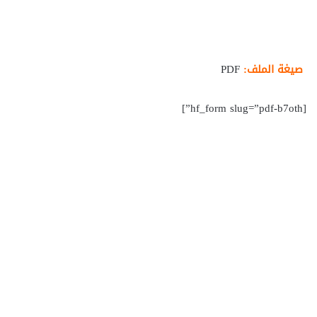
صيغة الملف:
PDF
[hf_form slug=”pdf-b7oth”]