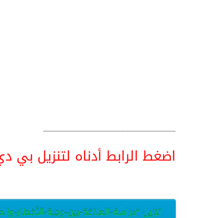
__________________________________
اضغط الرابط أدناه لتنزيل بي دي اف pdf البحث كامل و
تنزيل “دراسة-العلاقة-بين-وجبة-الأفطار-وا