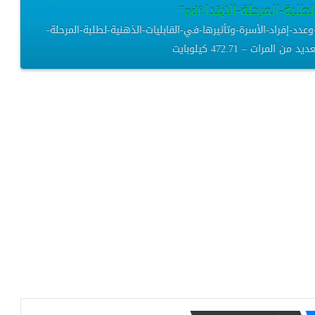
بة-المرحلة-الابتدا.pdf”
دد-إفراد-الأسرة-وتأثيرها-في-القابليات-الذهنية-لطلبة-المرحلة-