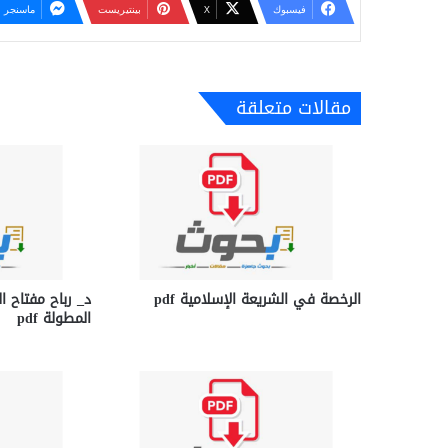
فيسبوك
‫X
بينتيريست
ماسنجر
مقالات متعلقة
الرخصة في الشريعة الإسلامية pdf
د_ رباح مفتاح ال
المطولة pdf