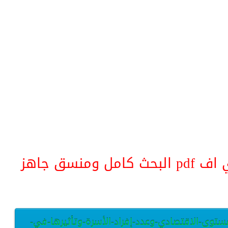
منسق جاهز
لمستوى-الاقتصادي-وعدد-إفراد-الأسرة-وتأثيرها-في-