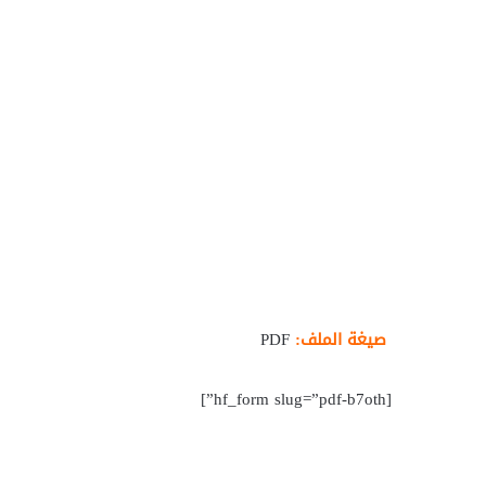
صيغة الملف:
PDF
[hf_form slug=”pdf-b7oth”]