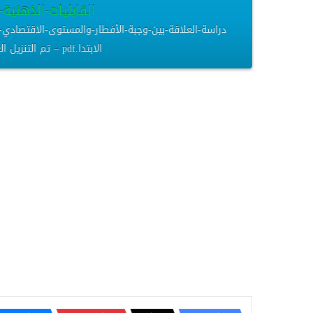
القابليات-الذهنية-لطل
دراسة-العلاقة-بين-وجبة-الأفطار-والمستوى-الاقتصادي-وع
الابتدا.pdf – تم التنزيل العديد من المرات – 472.71 كيلوبايت