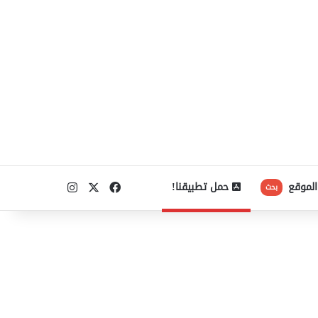
‫X
فيسبوك
انستقرام
الموقع
حمل تطبيقنا!
بحث