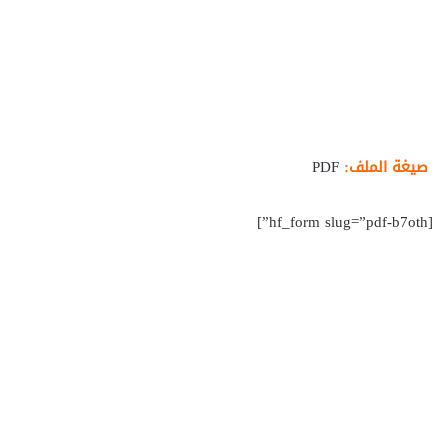
صيغة الملف:
PDF
[hf_form slug=”pdf-b7oth”]