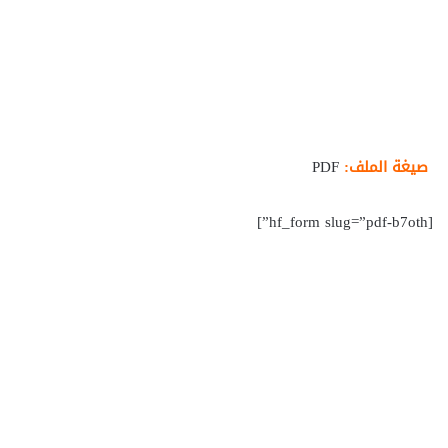
صيغة الملف:
PDF
[hf_form slug=”pdf-b7oth”]