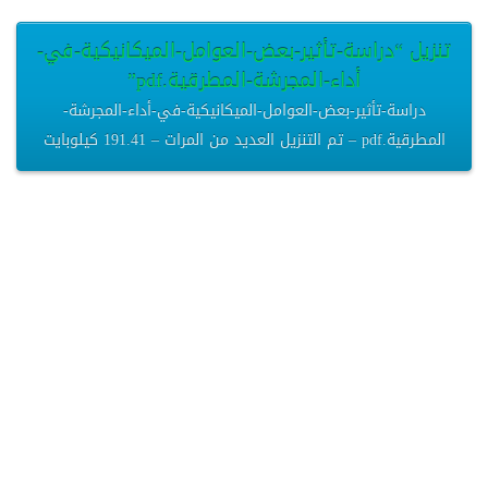
تنزيل “دراسة-تأثير-بعض-العوامل-الميكانيكية-في-
أداء-المجرشة-المطرقية.pdf”
دراسة-تأثير-بعض-العوامل-الميكانيكية-في-أداء-المجرشة-
المطرقية.pdf – تم التنزيل العديد من المرات – 191.41 كيلوبايت