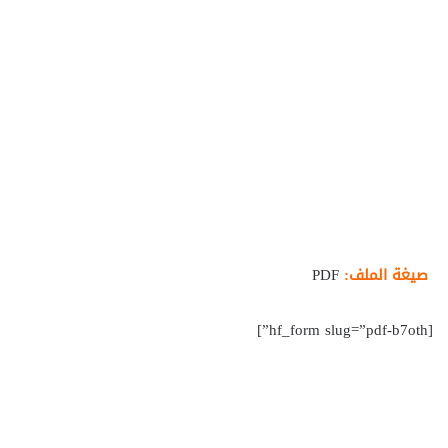
صيغة الملف:
PDF
[hf_form slug=”pdf-b7oth”]