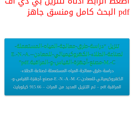
اضغط الرابط أدناه لتنزيل بي دي اف
pdf البحث كامل ومنسق جاهز
تنزيل “دراسة-طرق-معالجة-المياه-المستعملة-
لصناعة-الطلاء-الكهروكيميائي-للمعادن-E.-N.-A.-
M.-C-مصنع-أجهزة-القياس-و-المراقبة.pdf”
دراسة-طرق-معالجة-المياه-المستعملة-لصناعة-الطلاء-
الكهروكيميائي-للمعادن-E.-N.-A.-M.-C-مصنع-أجهزة-القياس-و-
المراقبة.pdf – تم التنزيل العديد من المرات – 915.66 كيلوبايت