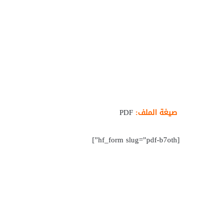
صيغة الملف:
PDF
[hf_form slug=”pdf-b7oth”]