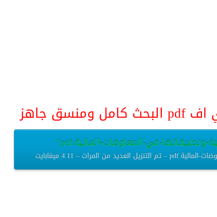
منسق جاهز
ة-وتطبيقاتها-في-المعاوضات-المالية.pdf”
المرات – 4.11 ميغابايت