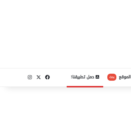
‫X
فيسبوك
انستقرام
الموقع
حمل تطبيقنا!
بحث