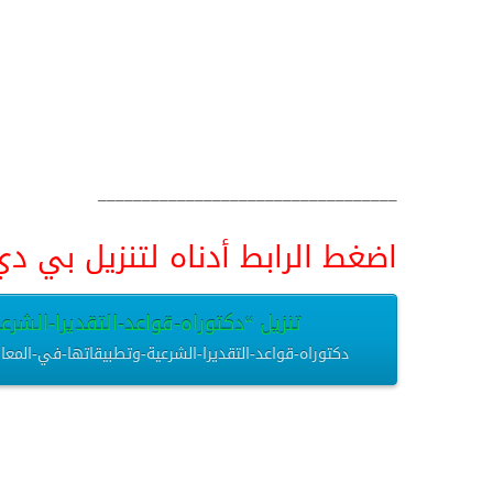
__________________________________
اضغط الرابط أدناه لتنزيل بي دي اف pdf البحث كامل و
تنزيل “دكتوراه-قواعد-التقديرا-الشرعي
دكتوراه-قواعد-التقديرا-الشرعية-وتطبيقاتها-في-المعاوضات-المالية.pdf – تم التنزيل العديد من 