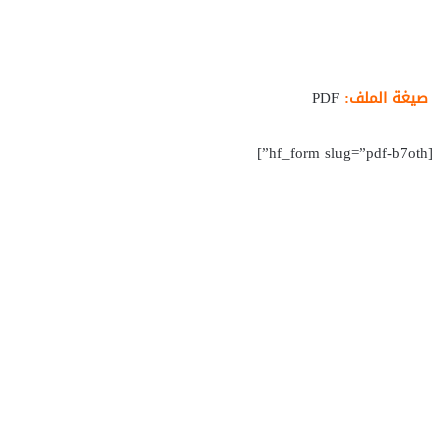
صيغة الملف:
PDF
[hf_form slug=”pdf-b7oth”]