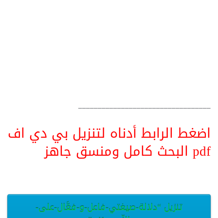
__________________________________
اضغط الرابط أدناه لتنزيل بي دي اف
pdf البحث كامل ومنسق جاهز
تنزيل “دلالة-صيغتي-فاعل-و-فعَّال-على-