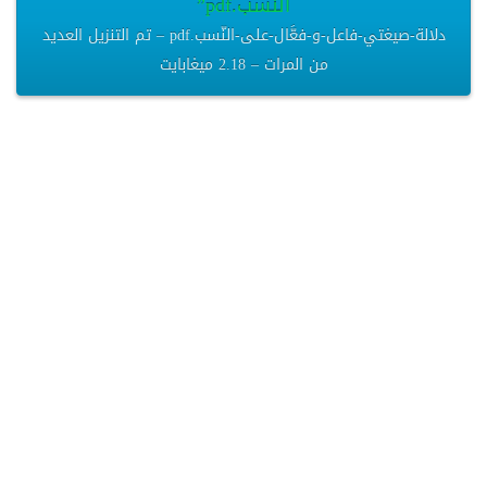
النّسب.pdf”
دلالة-صيغتي-فاعل-و-فعَّال-على-النّسب.pdf – تم التنزيل العديد
من المرات – 2.18 ميغابايت