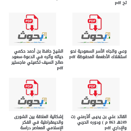
تح pdf
وعي واتجاه الأسر السعودیة نحو
الشيخ حافظ بن أحمد حكمي
استھلاك الأطعمة المحفوظة pdf
حياته وأثره في الدعوة-سعود
صالح السيف-تكميلي ماجستير
pdf
القائد علي بن يحيى ألأرمني (ت
إشكالية العلاقة بين الشورى
249هـ 863 م ) ودوره الحربي
والديمقراطية في الفكر
والإداري pdf
الإسلامي المعاصر دراسة