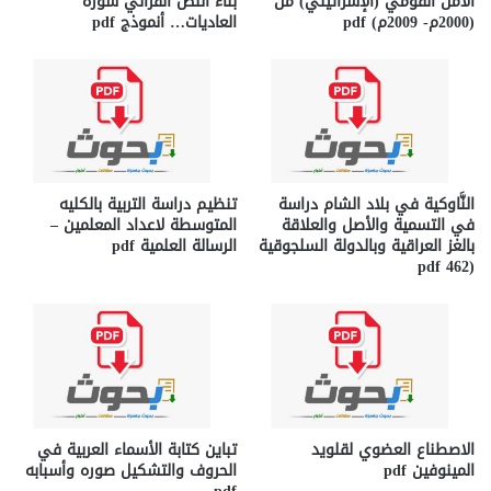
الأمن القومي (الإسرائيلي) من
بناء النص القرآني سورة
(2000م- 2009م) pdf
العاديات… أنموذج pdf
النَّاوكية في بلاد الشام دراسة
تنظيم دراسة التربية بالكليه
في التسمية والأصل والعلاقة
المتوسطة لاعداد المعلمين –
بالغز العراقية وبالدولة السلجوقية
الرسالة العلمية pdf
(462 pdf
الاصطناع العضوي لقلويد
تباين كتابة الأسماء العربية في
المينوفين pdf
الحروف والتشكيل صوره وأسبابه