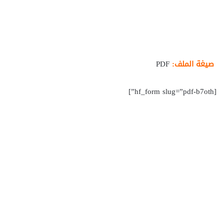
صيغة الملف:
PDF
[hf_form slug=”pdf-b7oth”]