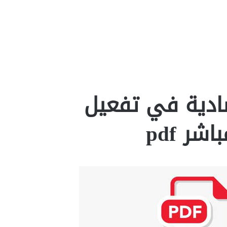
صادية في تفعيل
شر pdf