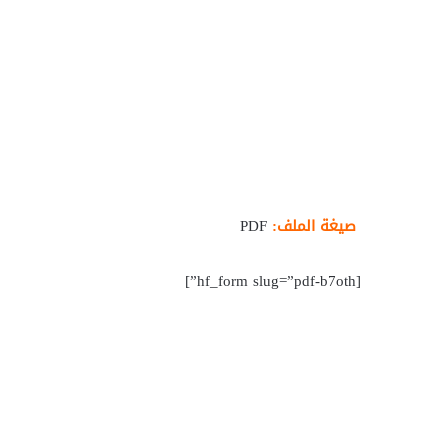
صيغة الملف:
PDF
[hf_form slug=”pdf-b7oth”]