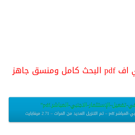
منسق جاهز
-تفعيل-الإستثمار-الاجنبي-المباشر.pdf”
رات – 2.71 ميغابايت