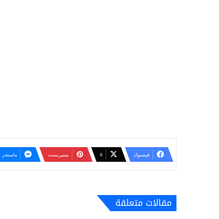
فيسبوك
‫X
بينتيريست
ماسنجر
مقالات متعلقة