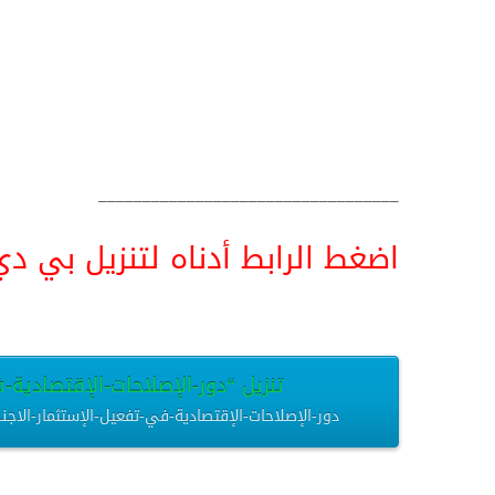
__________________________________
اضغط الرابط أدناه لتنزيل بي دي اف pdf البحث كامل و
تنزيل “دور-الإصلاحات-الإقتصادية-في
دور-الإصلاحات-الإقتصادية-في-تفعيل-الإستثمار-الاجنبي-المباشر.pdf – تم التنزيل العديد من الم