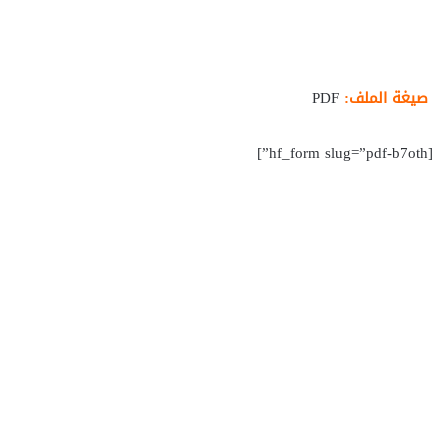
صيغة الملف:
PDF
[hf_form slug=”pdf-b7oth”]