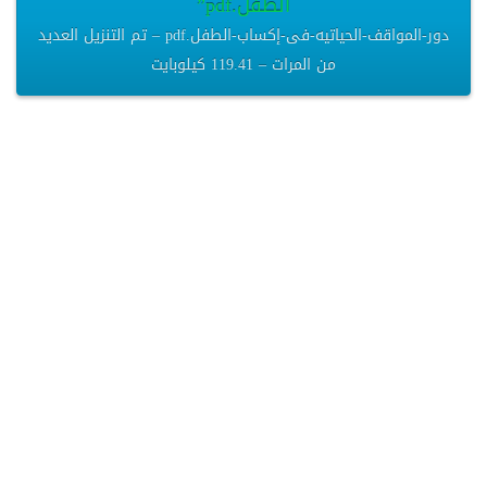
الطفل.pdf”
دور-المواقف-الحياتيه-فى-إكساب-الطفل.pdf – تم التنزيل العديد
من المرات – 119.41 كيلوبايت