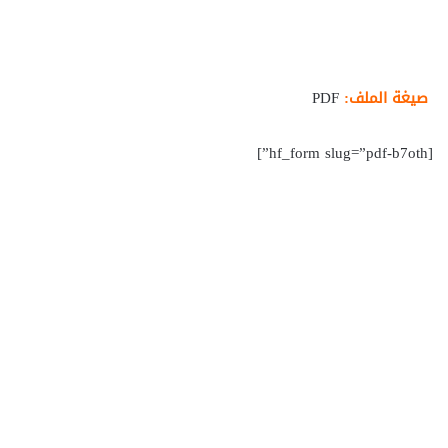
صيغة الملف:
PDF
[hf_form slug=”pdf-b7oth”]