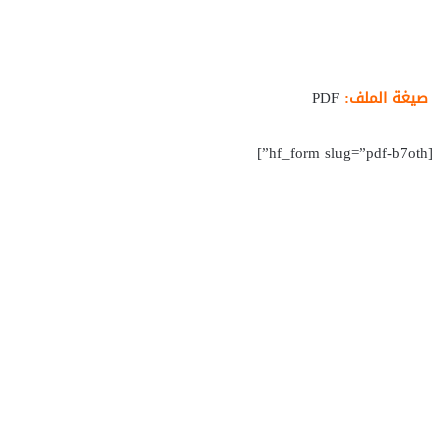
صيغة الملف:
PDF
[hf_form slug=”pdf-b7oth”]