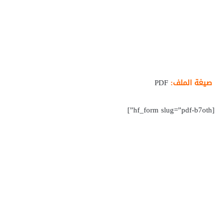
صيغة الملف:
PDF
[hf_form slug=”pdf-b7oth”]