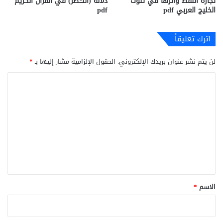
تجارة النفط وأثرها في تلوث
دلالة (النــَّـظر) في القرآن الكريم
الخليج العربي pdf
pdf
اترك تعليقاً
لن يتم نشر عنوان بريدك الإلكتروني.
الحقول الإلزامية مشار إليها بـ
*
ا
ل
ت
ع
ل
ي
ق
*
الاسم
*