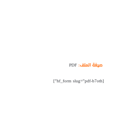
صيغة الملف:
PDF
[hf_form slug=”pdf-b7oth”]