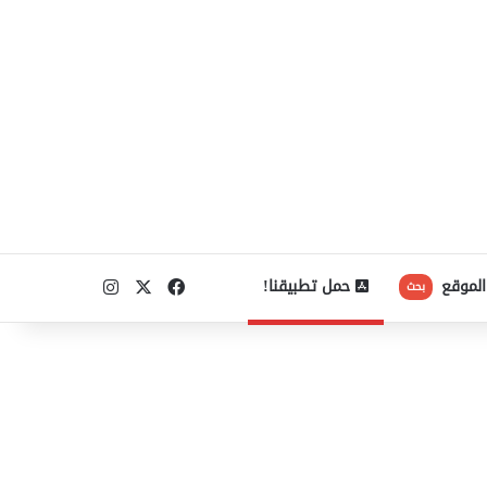
‫X
فيسبوك
انستقرام
الموقع
حمل تطبيقنا!
بحث