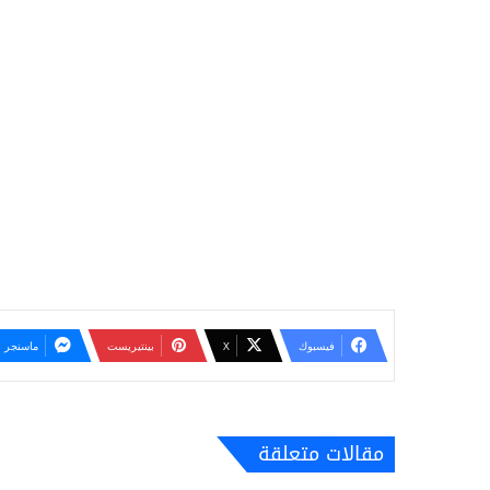
فيسبوك
‫X
بينتيريست
ماسنجر
مقالات متعلقة