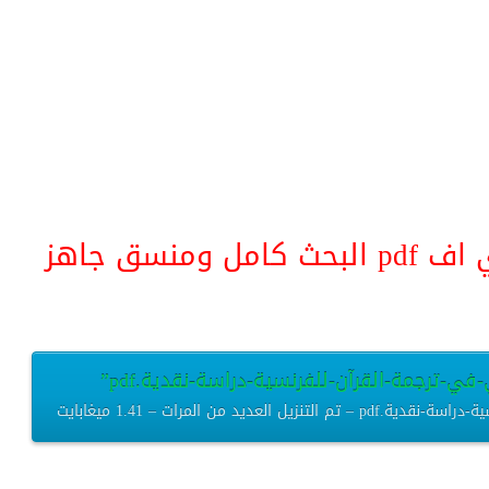
منسق جاهز
ي-ترجمة-القرآن-للفرنسية-دراسة-نقدية.pdf”
 من المرات – 1.41 ميغابايت