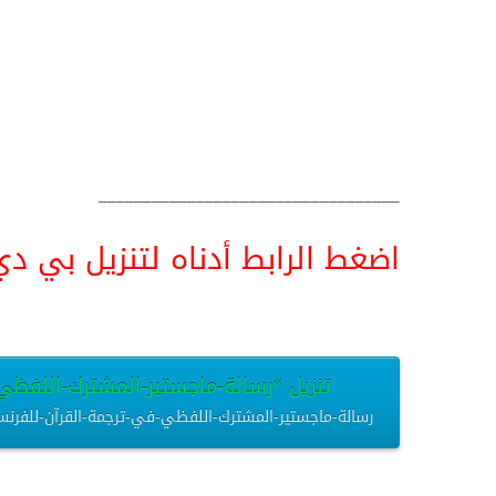
__________________________________
اضغط الرابط أدناه لتنزيل بي دي اف pdf البحث كامل و
تنزيل “رسالة-ماجستير-المشترك-اللفظي-ف
رسالة-ماجستير-المشترك-اللفظي-في-ترجمة-القرآن-للفرنسية-دراسة-نقدية.pdf – تم التنزيل العديد