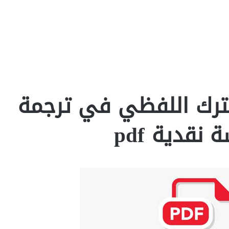
ترك اللفظي في ترجمة
نقدية pdf