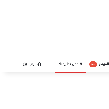
‫X
فيسبوك
انستقرام
الموقع
حمل تطبيقنا!
بحث