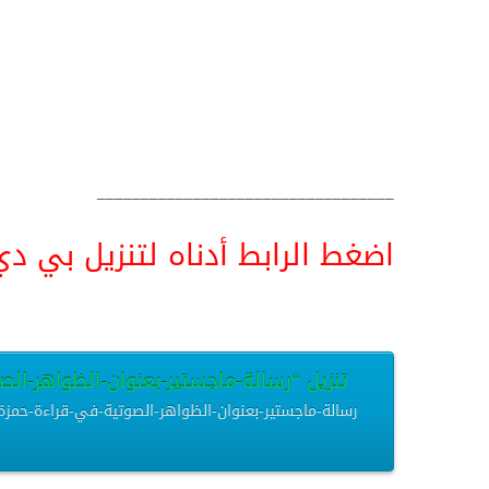
__________________________________
اضغط الرابط أدناه لتنزيل بي دي اف pdf البحث كامل و
تنزيل “رسالة-ماجستير-بعنوان-الظواهر-الص