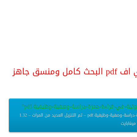
منسق جاهز
وتية-في-قراءة-حمزة-دراسة-وصفية-وظيفية.pdf”
رسالة-ماجستير-بعنوان-الظواهر-الصوتية-في-قراءة-حمزة-دراسة-وصفية-وظيفية.pdf – تم التنزيل العديد من المرات – 1.32
ميغابايت