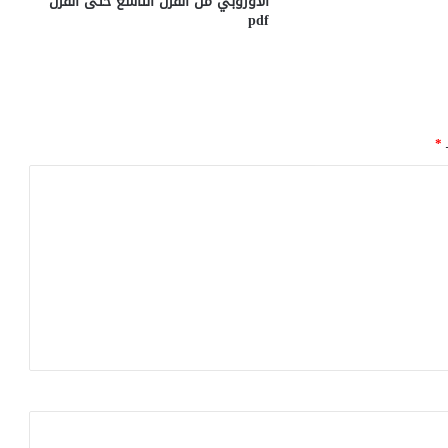
الاوروبي من القرن التاسع حتى القرن
pdf
ـ
*