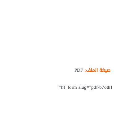
صيغة الملف:
PDF
[hf_form slug=”pdf-b7oth”]