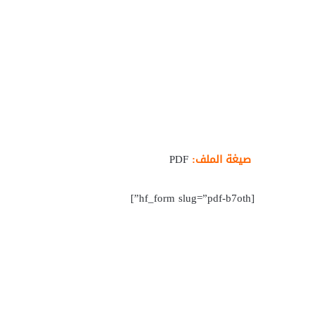
صيغة الملف:
PDF
[hf_form slug=”pdf-b7oth”]