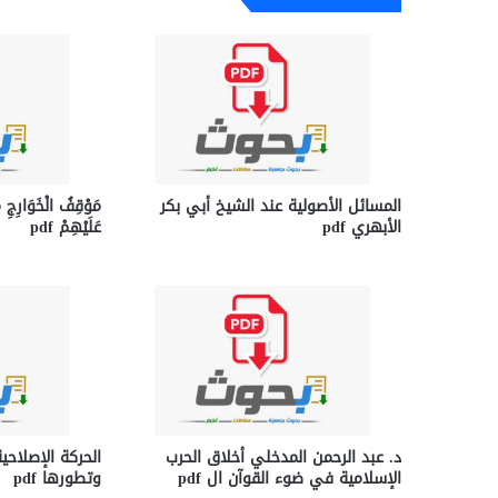
المسائل الأصولية عند الشيخ أبي بكر
مَوْقِفُ الْخَوَارِجِ مِ
الأبهري pdf
عَلَيْهِمْ pdf
د. عبد الرحمن المدخلي أخلاق الحرب
الحركة الإصلاح
الإسلامية في ضوء القوآن ال pdf
وتطورها pdf