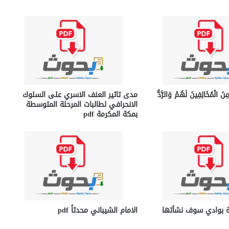
نَ الْمُخَالِفِينَ لَهُمْ وَالرَّدُّ
مدى تاثير العنف الاسري على السلوك
الانحرافي لطالبات المرحلة المتوسطة
بمكة المكرمة pdf
ية بوادي سوف نشأتها
الامام الشيباني محدثاً pdf