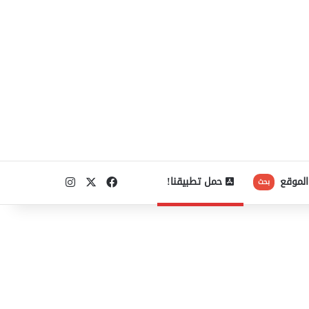
‫X
فيسبوك
انستقرام
الموقع
حمل تطبيقنا!
بحث