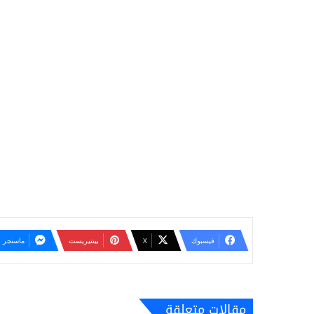
فيسبوك
‫X
بينتيريست
ماسنجر
مقالات متعلقة