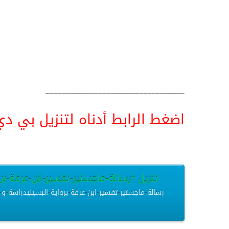
__________________________________
اضغط الرابط أدناه لتنزيل بي دي اف pdf البحث كامل و
تنزيل “رسالة-ماجستير-تفسير-ابن-عرفة-بروا