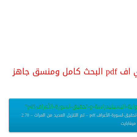
منسق جاهز
ية-البسيليدراسة-و-تحقيق-لسورة-الأعراف.pdf”
رسالة-ماجستير-تفسير-ابن-عرفة-برواية-البسيليدراسة-و-تحقيق-لسورة-الأعراف.pdf – تم التنزيل العديد من المرات – 2.70
ميغابايت