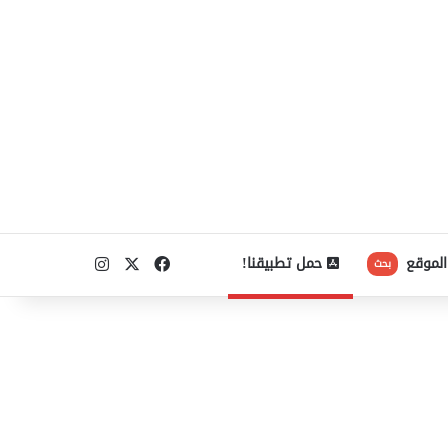
‫X
فيسبوك
انستقرام
الموقع
حمل تطبيقنا!
بحث