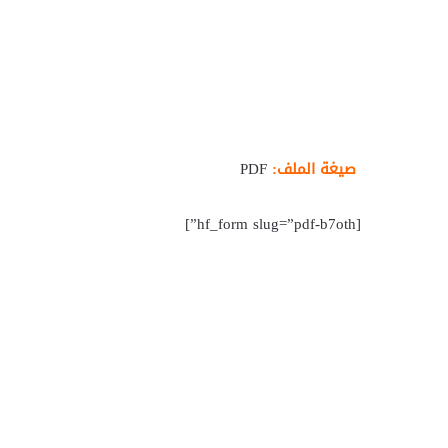
صيغة الملف:
PDF
[hf_form slug=”pdf-b7oth”]