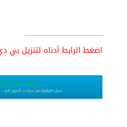
__________________________________
اضغط الرابط أدناه لتنزيل بي دي اف pdf البحث كامل و
تنزيل “سبل-الوقاية
سبل-الوقاية-من-حوادث-المرور.pdf – تم التنزيل العديد من المرات – 373.34 كيلوبايت