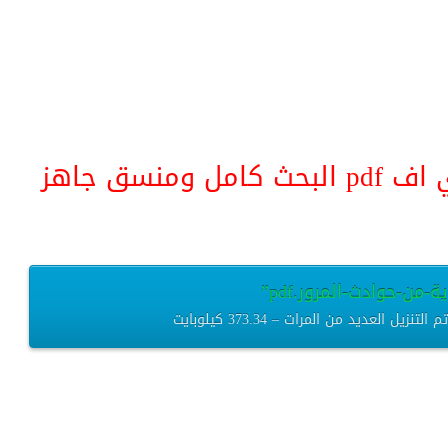
منسق جاهز
-من-حوادث-المرور.pdf”