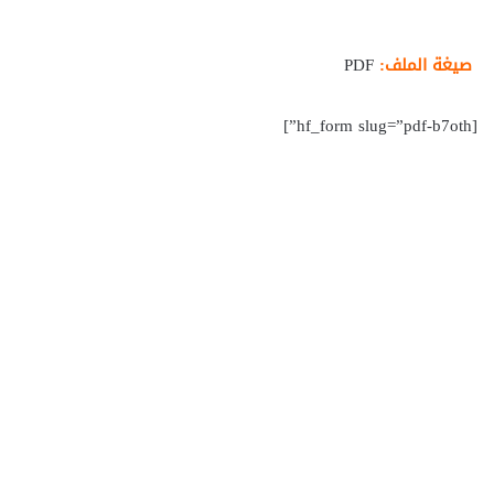
صيغة الملف:
PDF
[hf_form slug=”pdf-b7oth”]