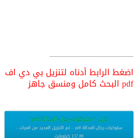
__________________________________
اضغط الرابط أدناه لتنزيل بي دي اف
pdf البحث كامل ومنسق جاهز
تنزيل “سلوكيات-رجال-العدالة.pdf”
سلوكيات-رجال-العدالة.pdf – تم التنزيل العديد من المرات –
137.88 كيلوبايت