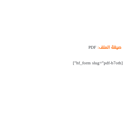
صيغة الملف:
PDF
[hf_form slug=”pdf-b7oth”]