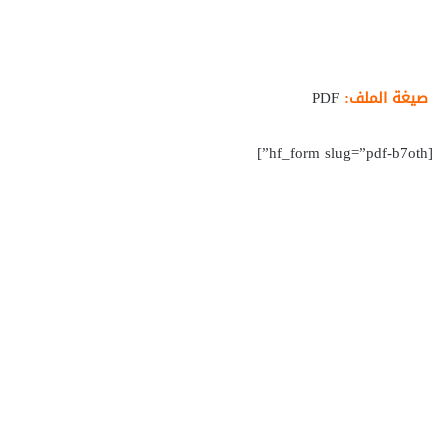
صيغة الملف:
PDF
[hf_form slug=”pdf-b7oth”]