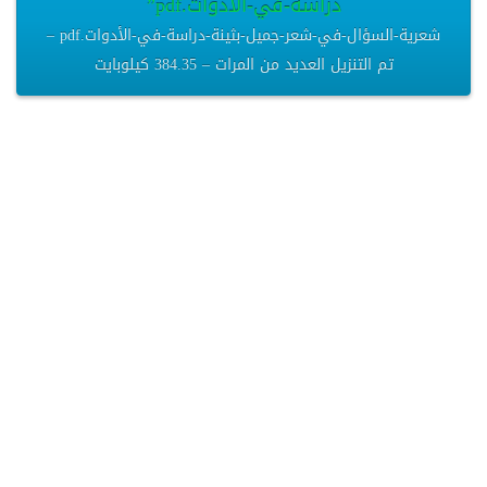
دراسة-في-الأدوات.pdf”
شعرية-السؤال-في-شعر-جميل-بثينة-دراسة-في-الأدوات.pdf –
تم التنزيل العديد من المرات – 384.35 كيلوبايت