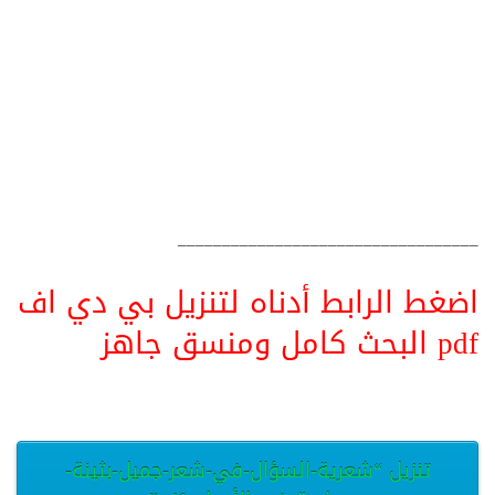
__________________________________
اضغط الرابط أدناه لتنزيل بي دي اف
pdf البحث كامل ومنسق جاهز
تنزيل “شعرية-السؤال-في-شعر-جميل-بثينة-