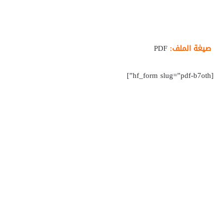
صيغة الملف:
PDF
[hf_form slug=”pdf-b7oth”]