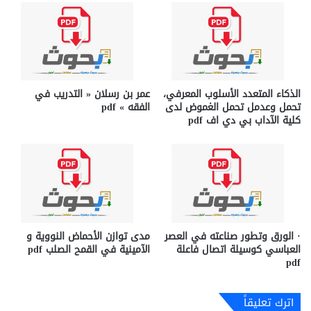
الذكاء المتعدد الأسلوب المعرفي،
عمر بن رسلان « التدريب في
تحمل وعدمل تحمل الغموض لدى
الفقه » pdf
كلية الآداب بي دي اف pdf
· الورق وتطور صناعته في العصر
مدى توازن الأحماض النوویة و
العباسي كوسيلة اتصال فاعلة
الآمینیة في القمح الصلب pdf
pdf
اترك تعليقاً