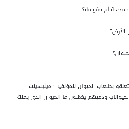
لقةِ بطبعاتِ الحيوانِ للمؤلفين “ميليسينت
يواناتِ ودعيهم يخمّنون ما الحيوان الذي يملكُ