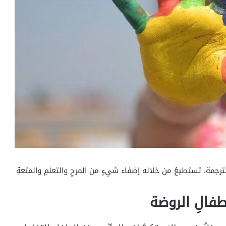
للترجمة، تستطيعُ من خلاله إضفاء شيءٍ من المرحِ والتعلمِ والمتعةِ
طفالِ الروضة