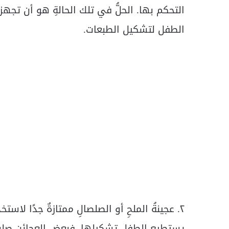
التحكم بها. الحلُّ في تلك الحالةِ هو أن ت
الطفل لتشكيل الطبعات.
٢. عجينةُ الملحِ أو الصلصالِ ممتازةٌ جدًا لا
يستطيع الطفل تشكيلها، فبعض العجائنِ صلبة