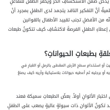
 يدخلُ ضمن الاستكشافِ الحرِّ ويحفز الطفل للتفاعلِ
ميةُ أنَّ التفكير الناقد يتجمد لدى الطفلِ بمجرد أنْ
نّه من الأفضلِ تجنب تقييد الأطفال بالقوانين
ن إعطاءِ الطفلِ الفرصةَ لاكتشافِ كيف تتكونُ طبعات
قةِ بطبعاتِ الحيواناتِ؟
لبيتِ أو استخدامِ سطحِ الأرضِ المغطى بالرملِ أو الغبارِ في
 أو برجليه ثم أعطيه حيوانات بلاستيكية وأريه كيف يصنعُ
 اختبار الألوانِ أولاً. بعضُ الطبعاتِ سميكة فعند
قد تكونُ الألوان ذات سيولةٍ عاليةٍ يصعب على الطفلِ