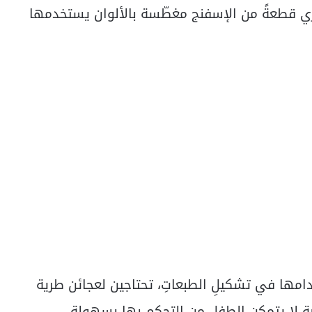
جهزي قطعةً من الإسفنج مغطّسة بالألوان يستخدمها
ستخدامها في تشكيلِ الطبعاتِ، تحتاجين لعجائن طرية
 لا يتمكن الطفل من التحكمِ بها بسهولة.