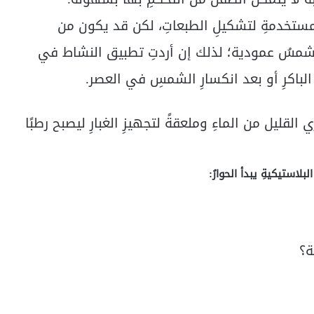
المستخدمةِ لتشكيلِ الطبعاتِ، لكن قد يكون من
لشمسُ عمودية؛ لذلك إن أردتِ تطبيق النشاط في
لباكرِ أو بعد انكسارِ الشمسِ في العصر.
القليل من الماءِ وملعقةً لتجهيزِ الغبارِ ليصبح رطبًا
بلاستيكيةِ يبدأ الحوارُ: