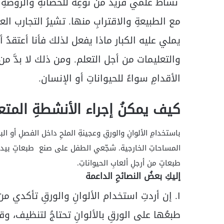
نشاطٌ علمي فريدٌ من نوعِه للحضانةِ والروضةِ
مع الطبيعةِ والاقترابِ منها. تشيرُ التجارب العل
يملي عليه الكبار ماذا يفعل لذلك فأنا أعتقدُ أ
والتعليمات من أجل التعلم. ومن ذلك لا بدَّ م
الأقدامِ سواءً للحيواناتِ أو الإنسان.
كيف يمكنُ إجراء الأنشطةِ المتعل
باستخدامِ الألوانِ والورقِ وعجينةِ الملحِ داخل الفصلِ أو ا
المساحاتِ الخارجية. شجّعي الطفل على صنع طبعاتٍ بيديه
طبعاتٍ من أرجلِ ألعابِ الحيواناتِ.
إليكِ بعضُ النصائحِ الداعمة
١. إن أردتِ استخدام الألوانِ والورقِ تأكدي من
طبعُها على الورقِ بالألوانِ تحتاجُ لتنظيف، و