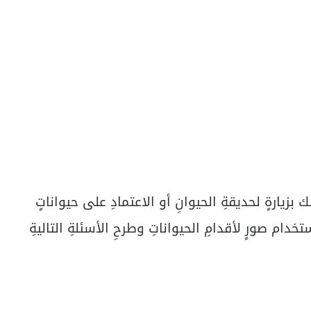
بزيارةٍ لحديقةِ الحيوانِ أو الاعتمادِ على حيواناتٍ
خدام صورٍ لأقدامِ الحيواناتِ وطرحِ الأسئلةِ التاليةِ