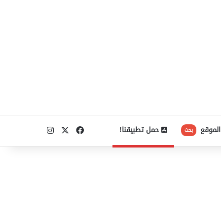
‫X
فيسبوك
انستقرام
الموقع
حمل تطبيقنا!
بحث