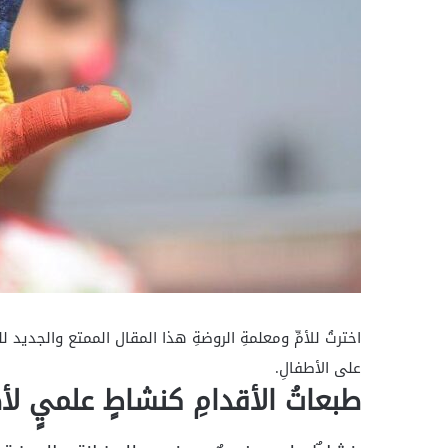
اخترتُ للأمِّ ومعلمةِ الروضةِ هذا المقال الممتع والجديد 
على الأطفالِ.
طبعاتُ الأقدامِ كنشاطٍ علميٍ لأ