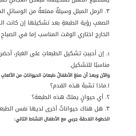
٣. الرمل المبلل وسيلةٌ ممتعةٌ من الوسائلِ 
الصعبِ رؤية الطبعةِ بعد تشكيلها إن كانت ا
الخارج اختاري الوقت المناسب إما في الصباحِ ا
. إن أحببتِ تشكيل الطبعاتِ على الغبار، أحضري 
٤
مناسبًا للتشكيل.
والآن وبعدَ أن صنعَ الأطفالُ طبعاتِ الحيواناتِ من الألعابِ ال
١.ماذا تشبهُ هذه القدم؟
٢. أي حيوانٍ يملكُ هذه الطبعة؟
٣. هل هناك حيواناتٌ أخرى لديها نفس الطبعة؟
ا
لخطوة اللاحقة جربي مع الأطفال النشاط التالي: