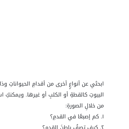
ابحثي عن أنواعٍ أخرى من أقدامِ الحيواناتِ وذلك 
البيوتِ كالقطةِ أو الكلبِ أو غيرها. ويمكنكِ است
من خلالِ الصورةِ:
١. كم إصبعًا في القدمِ؟
٢. كيف تصفُ باطنَ القدمِ؟