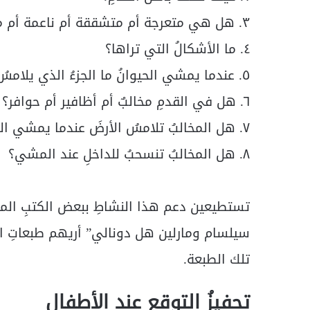
٣. هل هي متعرجة أم متشققة أم ناعمة أم مسطحة أم مقوسة؟
٤. ما الأشكالُ التي تراها؟
٥. عندما يمشي الحيوانُ ما الجزءُ الذي يلامسُ الأرض؟
٦. هل في القدمِ مخالبٌ أم أظافير أم حوافر؟
٧. هل المخالبُ تلامسُ الأرضَ عندما يمشي الحيوان؟
٨. هل المخالبُ تنسحبُ للداخلِ عند المشي؟
تستطيعين دعم هذا النشاطِ ببعض الكتبِ المتع
سيلسام ومارلين هل دونالي” أريهم طبعاتِ الح
تلك الطبعة.
تحفيزُ التوقع عند الأطفال