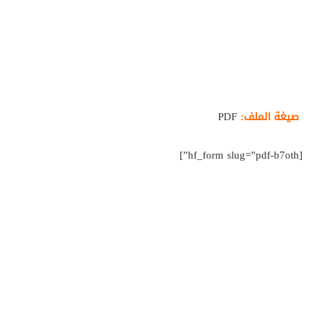
صيغة الملف:
PDF
[hf_form slug=”pdf-b7oth”]