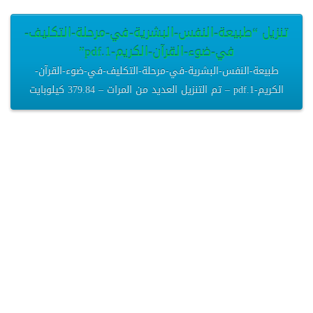
تنزيل “طبيعة-النفس-البشرية-في-مرحلة-التكليف-
في-ضوء-القرآن-الكريم-1.pdf”
طبيعة-النفس-البشرية-في-مرحلة-التكليف-في-ضوء-القرآن-
الكريم-1.pdf – تم التنزيل العديد من المرات – 379.84 كيلوبايت