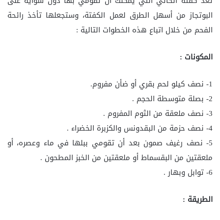
تعد كفتة الحاتي التي يمكنك أن تقومي بها دون شواية على
البوتجاز من أسهل الطرق لعمل الكفتة، وستجعلها تأخذ رائحة
الفحم من خلال اتباع هذه الخطوات التالية :
المكونات :
1- نصف كيلو لحم بقري أو ضأن مفروم.
2- بصلة متوسطة الحجم .
3- نصف ملعقة من الثوم المفروم .
4- نصف حزمة من البقدونس والكزبرة الخضراء .
5- نصف رغيف صمون بعد أن تقومي ببلها في ماء وعصره، أو
ملعقتين من البقسماط أو ملعقتين من الخبز المطحون .
6- توابل وبهار .
الطريقة :