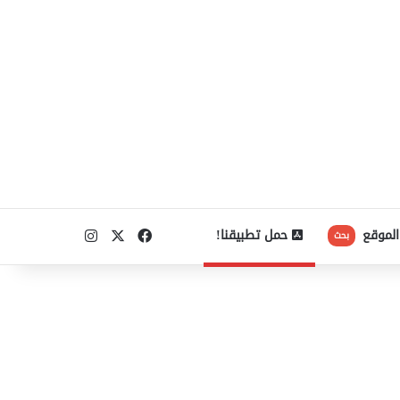
‫X
فيسبوك
انستقرام
الموقع
حمل تطبيقنا!
بحث