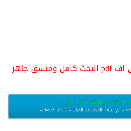
منسق جاهز
أثرها-على-قراءة-القرآن.pdf”