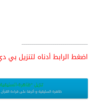
__________________________________
اضغط الرابط أدناه لتنزيل بي دي اف pdf البحث كامل و
تنزيل “ظاهرة-السليقية-و-
ظاهرة-السليقية-و-أثرها-على-قراءة-القرآن.pdf – تم التنزيل العديد من المرات – 182.88 كيلوبايت