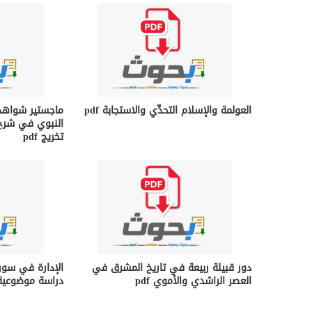
العولمة والإسلام التحدِّي والاستجابة pdf
ماجستير شواهد 
النبوي في شرح
تخريج pdf
دور قبيلة ربيعة في تاريخ المشرق في
الإدارة في سور
العصر الراشدي والأموي pdf
دراسة موضوعية df