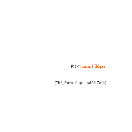
صيغة الملف:
PDF
[hf_form slug=”pdf-b7oth”]