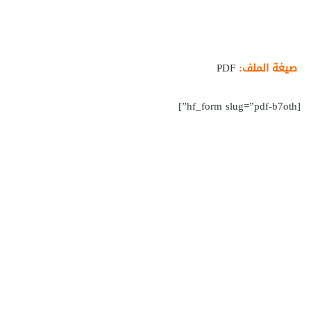
صيغة الملف:
PDF
[hf_form slug=”pdf-b7oth”]