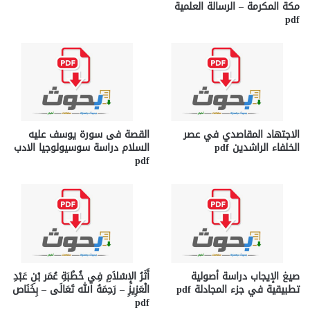
مكة المكرمة – الرسالة العلمية
pdf
الاجتهاد المقاصدي في عصر
القصة فى سورة يوسف عليه
الخلفاء الراشدين pdf
السلام دراسة سوسيولوجيا الادب
pdf
صيغ الإيجاب دراسة أصولية
أَثَرُ الإِسْلاَمِ فِي خُطْبَةِ عُمَر بْنِ عَبْدِ
تطبيقية في جزء المجادلة pdf
الْعَزِيزِ – رَحِمَهُ الله تَعَالَى – بِخَنَاص
pdf