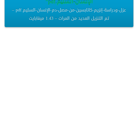
الإنسان-السليم.pdf”
عزل-ودراسة-إنزيم-كاثابسين-من-مصل-دم-الإنسان-السليم.pdf –
تم التنزيل العديد من المرات – 1.43 ميغابايت