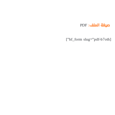
صيغة الملف:
PDF
[hf_form slug=”pdf-b7oth”]