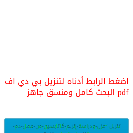
__________________________________
اضغط الرابط أدناه لتنزيل بي دي اف
pdf البحث كامل ومنسق جاهز
تنزيل “عزل-ودراسة-إنزيم-كاثابسين-من-مصل-دم-