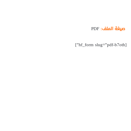
صيغة الملف:
PDF
[hf_form slug=”pdf-b7oth”]