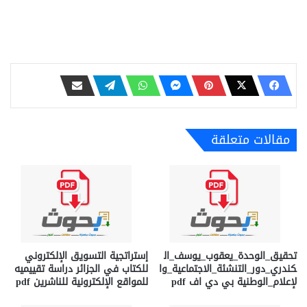
مقالات متعلقة
تحقيق_الوحدة_يعقوب_يوسف_ال
إستراتجية التسويق الإلكتروني
كندري_دور_التنشئة_الاجتماعية_وا
للكتاب في الجزائر دراسة تقييميه
لإعلام_الوطنية بي دي اف pdf
للمواقع الإلكترونية للناشرين pdf