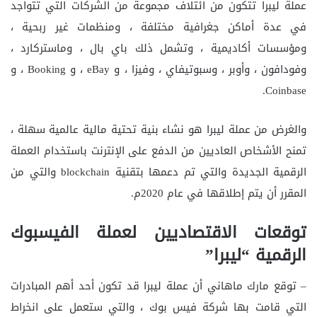
عملة ليبرا تتكون من ائتلاف مجموعة من الشركات التي تتواجد
في عدة أماكن جغرافية مختلفة ، ومنظمات غير ربحية ،
ومؤسسات أكاديمية ، وتشمل ذلك باي بال ، وماستركارد ،
وفودافون ، وأوبر ، وسبوتيفاي ، وفيزا ، و eBay ، و Booking ، و
Coinbase.
والغرض من عملة ليبرا هو نشاء بنية تحتية مالية عالمية سهلة ،
تمنح الأشخاص العاديين من الدفع على الإنترنت باستخدام العملة
الرقمية الجديدة والتي تم دعمها بتقنية blockchain والتي من
المقرر أن يتم إطلاقها في عام 2020م.
توقعات الاقتصاديين لعملة الفيسبوك
الرقمية “ليبرا”
– توقع مارك ماهاني أن عملة ليبرا قد تكون أحد أهم المبادرات
التي قامت بها شركة فيس بوك ، والتي ستعمل على انخراط