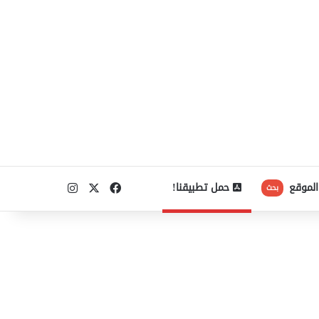
‫X
فيسبوك
انستقرام
الموقع
حمل تطبيقنا!
بحث