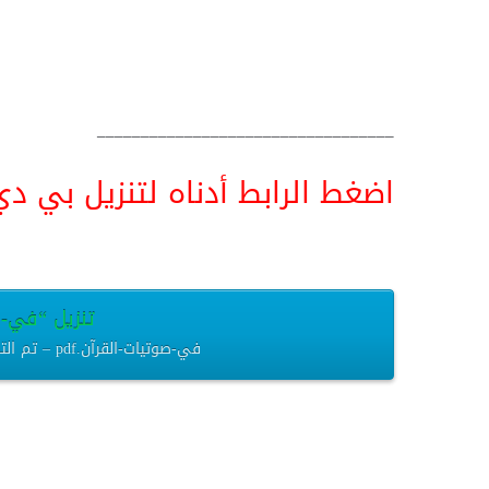
__________________________________
اضغط الرابط أدناه لتنزيل بي دي اف pdf البحث كامل و
تنزيل “في-صوت
في-صوتيات-القرآن.pdf – تم التنزيل العديد من المرات – 199.09 كيلوبايت