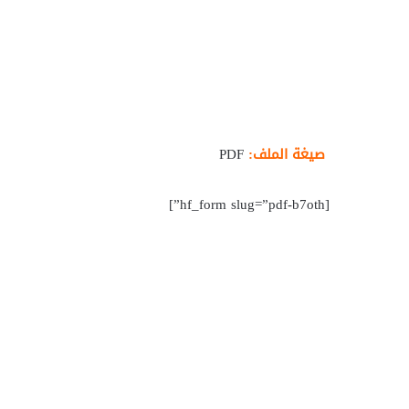
صيغة الملف:
PDF
[hf_form slug=”pdf-b7oth”]