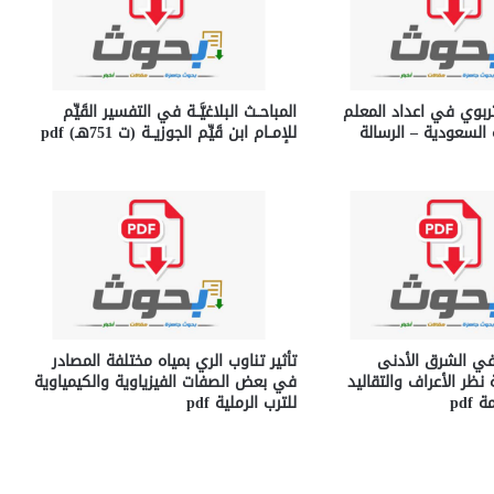
تربوي في اعداد المعلم
المباحــث البلاغيَّــة في التفسير القَيِّم
ة السعودية – الرسالة
للإمــام ابن قَيِّم الجوزيــة (ت 751هـ) pdf
 في الشرق الأدنى
تأثير تناوب الري بمياه مختلفة المصادر
ظر الأعراف والتقاليد
في بعض الصفات الفيزياوية والكيمياوية
pdf
للترب الرملية pdf