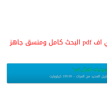
منسق جاهز
يات-القرآن.pdf”