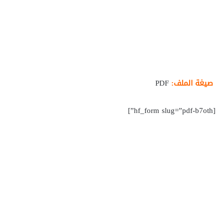
صيغة الملف:
PDF
[hf_form slug=”pdf-b7oth”]