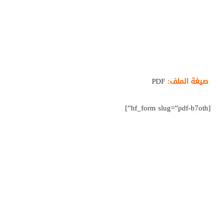
صيغة الملف:
PDF
[hf_form slug=”pdf-b7oth”]