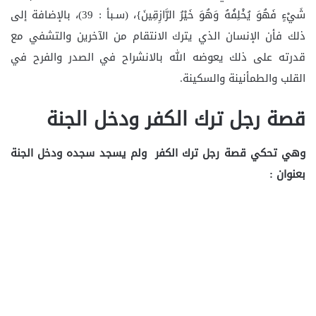
شَيْءٍ فَهُوَ يُخْلِفُهُ وَهُوَ خَيْرُ الرَّازِقِينَ}، (سـبأ : 39)، بالإضافة إلى
ذلك فأن الإنسان الذي يترك الانتقام من الآخرين والتشفي مع
قدرته على ذلك يعوضه الله بالانشراح في الصدر والفرح في
القلب والطمأنينة والسكينة.
قصة رجل ترك الكفر ودخل الجنة
وهي تحكي قصة رجل ترك الكفر ولم يسجد سجده ودخل الجنة
بعنوان :