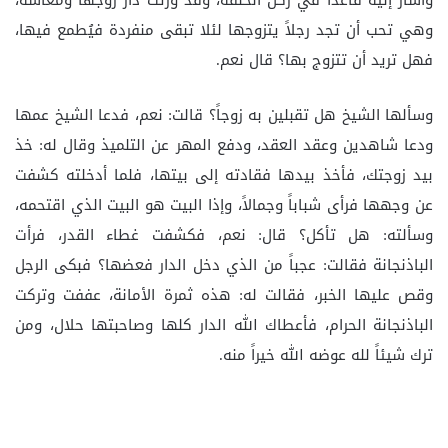
وأشار إليه قاعداً في ركن الحلقة، وقد ورثت دار زوجها ومعاشه،
وهي تحب أن تجد رجلاً يتزوجها لئلا تبقى منفردة فيُطمع فيها،
فهل تريد أن تتزوج بها؟ قال نعم.
وسألها الشيخ هل تقبلين به زوجاً؟ قالت: نعم، فدعا الشيخ عمها
ودعا شاهدين وعقد العقد، ودفع المهر عن التلميذ وقال له: خذ
بيد زوجتك، فأخذ بيدها فقادته إلى بيتها، فلما أدخلته كشفت
عن وجهها فرأى شباباً وجمالاً، وإذا البيت هو البيت الذي اقتحمه،
وسألته: هل تأكل؟ قال: نعم، فكشفت غطاء القدر، فرأت
الباذنجانة فقالت: عجباً من الذي دخل الدار فعضها؟ فبكى الرجل
وقص عليها الخبر، فقالت له: هذه ثمرة الأمانة، عففت وتركت
الباذنجانة الحرام، فأعطاك الله الدار كلها وصاحبتها حلال، ومن
ترك شيئاً لله عوضه الله خيراً منه.