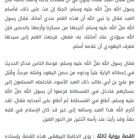
رسول الله صلِّ الله عليه وسلم: الجنة إن مت على ذلك، فأسلم
العبد فقال يا نبي الله أن هذه الغنم عندي أمانة، فقال رسول
الله صلّ الله عليه وسلم: أخرجها من عسكرنا وأرمها بالحصى فإن
الله سيؤدي عنك أمانتك به، ففعل، فرجعت الغنم إلى سيدها
فعرف اليهودي أن غلامه أسلم.
فقال رسول الله صلّ الله عليه وسلم: فوعظ الناس فذكر الحديث
في إعطائه الراية علياً ودنوه من حصن اليهود وقتله مرحباً، وقُتِل
مع عليّ بن أبي طالب ذلك العبد الأسود، فاحتمله المسلمون إلى
عسكرهم فادخل في الفسطاط فزعموا أن رسول الله صلّ الله
عليه وسلم، أطلع في الفسطاط ثم أطلع على أصحابه فقال: لقد
أكرم الله هذا العبد وساقه إلى خير قد كان الإسلام في قلبه
حقاً، وقد رأيت عند رأسه اثنتين من الحور العين.
القصة برواية ثالثة :
روى الحافظ البيهقي هذه القصة بإسناده