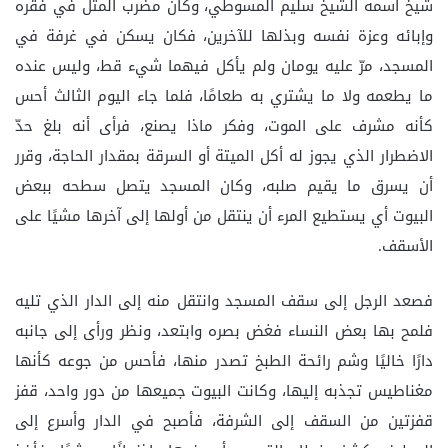
شيخ اسمه الشيخ سليم المسوطي، وكان مضرب المثل في فقره
وإبائه وعزة نفسه وبذلها للآخرين، فكان يسكن في غرفة في
المسجد، مرّ عليه يومان ولم يأكل فيهما شيء قط، وليس عنده
ما يطعمه ولا ما يشتري به طعامًا، فلما جاء اليوم الثالث أحس
كأنه مشرف على الموت، وفكر ماذا يصنع، فرأى أنه بلغ حدّ
الاضطرار الذي يجوز له أكل الميتة أو السرقة بمقدار الحاجة، وقرر
أن يسرق ما يقيم صلبه، وكان المسجد يتصل سطحه ببعض
البيوت أي يستطيع المرء أن ينتقل من أولها إلى آخرها مشيًا على
الأسقف.
فصعد الرجل إلى سقف المسجد وانتقل منه إلى الدار الذي تليه
فلمح بها بعض النساء فغض بصره وابتعد، ونظر ورأى إلى جانبه
دارًا خاليًا وشم رائحة الطبخ تصدر منها، فأحس من جوعه كأنها
مغناطيس تجذبه إليها، وكانت البيوت جميعها من دور واحد، قفز
قفزتين من السقف إلى الشرفة، فأصبح في الدار وأسرع إلى