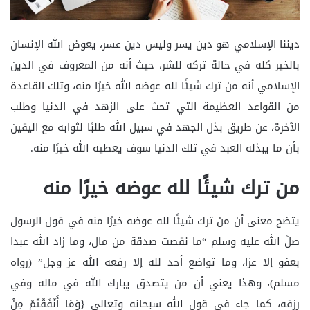
ديننا الإسلامي هو دين يسر وليس دين عسر، يعوض الله الإنسان
بالخير كله في حالة تركه للشر، حيث أنه من المعروف في الدين
الإسلامي أنه من ترك شيئًا لله عوضه الله خيرًا منه، وتلك القاعدة
من القواعد العظيمة التي تحث على الزهد في الدنيا وطلب
الآخرة، عن طريق بذل الجهد في سبيل الله طلبًا لثوابه مع اليقين
بأن ما يبذله العبد في تلك الدنيا سوف يعطيه الله خيرًا منه.
من ترك شيئًا لله عوضه خيرًا منه
يتضح معنى أن من ترك شيئًا لله عوضه خيرًا منه في قول الرسول
صلً الله عليه وسلم “ما نقصت صدقة من مال، وما زاد الله عبدا
بعفو إلا عزا، وما تواضع أحد لله إلا رفعه الله عز وجل” (رواه
مسلم)، وهذا يعني أن من يتصدق يبارك الله في ماله وفي
رزقه، كما جاء في قول الله سبحانه وتعالى {وَمَا أَنْفَقْتُمْ مِنْ