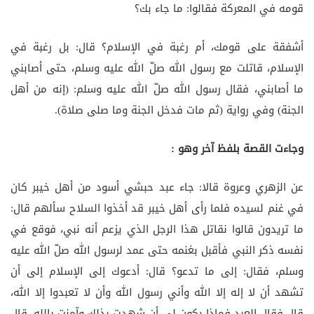
قومه في المعركة فقالوا: ما جاء بك؟
أشفقة على قومك، أم رغبة في الإسلام؟ قال: بل رغبة في
الإسلام، قاتلت مع رسول الله صلّ الله عليه وسلم، حتى أصابني
ما أصابني، فقال رسول الله صلّ الله عليه وسلم: (إنه من أهل
الجنة) وفي رواية (ثم مات فدخل الجنة وما صلى صلاة).
وجاءت القصة بلفظ آخر وهو :
عن الزهري وعروة قالا: جاء عبد حبشي أسود من أهل خيبر كان
في غنم لسيده فلما رأى أهل خيبر قد أخذوا السلاح سألهم قال:
ما تريدون قالوا نقاتل هذا الرجل الذي يزعم أنه نبي، فوقع في
نفسه ذكر النبي فأقبل بغنمه حتى عمد لرسول الله صلّ الله عليه
وسلم، فقال: إلى ما تدعو؟ قال: أدعوك إلى الإسلام إلى أن
تشهد أن لا إله إلا الله وأني رسول الله وأن لا تعبدوا إلا الله،
قال فقال العبد فماذا يكون لي أن شهدت بذلك وآمنت بالله، قال