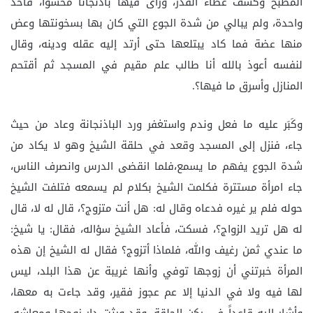
المطبخ وكشف غطاء القدر، ورأى فيها باذنجانًا محشوًا، فأخذ
واحدة، ولم يبالي من شدة الجوع التي كان بها بسخونتها وعض
منها عضة فما كاد يبتلعها حتى أرتد إليه عقله ودينه، وقال
لنفسه أعوذ بالله أنا طالب علم مقيم في المسجد ثم أقتحم
المنازل وأسرق ما فيها؟.
وكَبَر عليه ما فعل وندم واستغفر ورد الباذنجانة وعاد من حيث
جاء، فنزل إلى المسجد وقعد في حلقة الشيخ وهو لا يكاد من
شدة الجوع يفهم ما يسمع،فلما انقضى الدرس وانصرف الناس،
جاء امرأة مستترة فكلمت الشيخ بكلام لم يسمعه فتلفت الشيخ
حوله فلم ير غيره فدعاه وقال له: هل أنت متزوج؟، قال له لا، قال
له هل تريد الزواج؟، فسكت، فأعاد الشيخ سؤاله، فقال: يا شيخ:
ما عندي ثمن رغيف والله، فلماذا أتزوج؟ فقال له الشيخ إن هذه
المرأة خبرتني أن زوجها توفي وأنها غريبة عن هذا البلد، ليس
لها فيه ولا في الدنيا إلا عم عجوز فقير، وقد جاءت به معها،