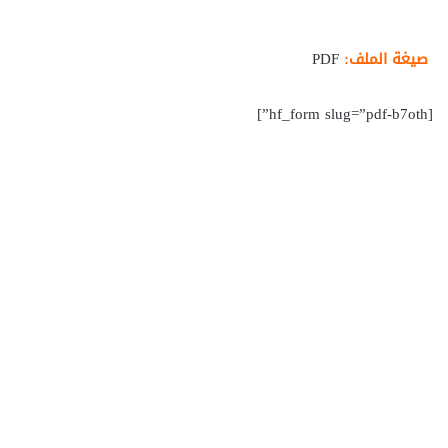
صيغة الملف:
PDF
[hf_form slug=”pdf-b7oth”]