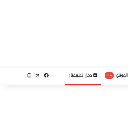
‫X
فيسبوك
انستقرام
الموقع
حمل تطبيقنا!
بحث