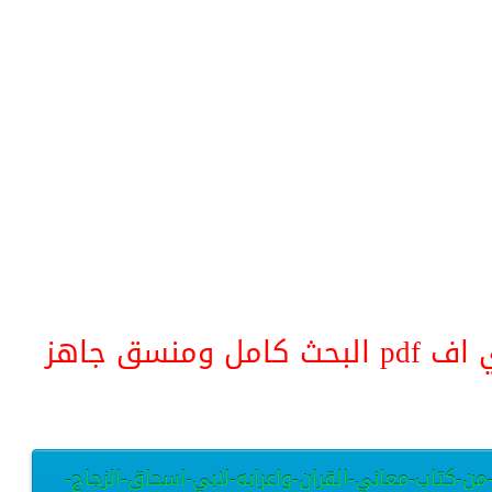
منسق جاهز
من-كتاب-معاني-القران-واعرابه-لابي-اسحاق-الزجاج-