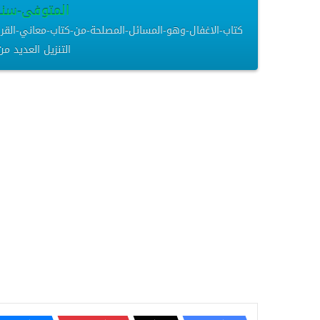
المتوفى-سنة-311هـ-مقالات.f
التنزيل العديد من المرات –