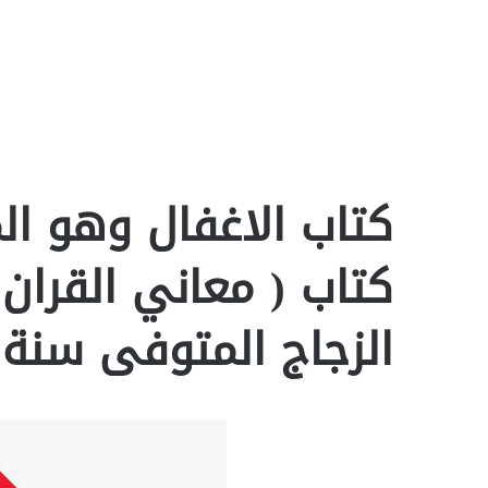
كتاب الاغفال وهو ا
كتاب ( معاني القران 
الزجاج المتوفى سنة 311هـ – مقالات df