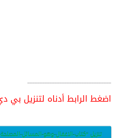
__________________________________
اضغط الرابط أدناه لتنزيل بي دي اف pdf البحث كامل و
تنزيل “كتاب-الاغفال-وهو-المسائل-المصلحة-