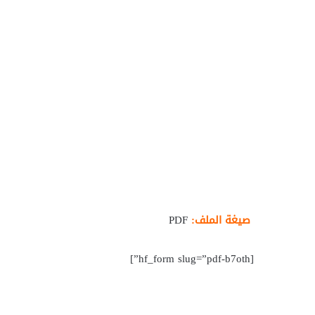
صيغة الملف:
PDF
[hf_form slug=”pdf-b7oth”]