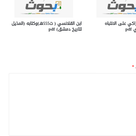
راكي على الانتباه
ابن القلانسي ( ت555هـ)وكتابه (المذيل
pd
لتاريخ دمشق) pdf
ـ
*