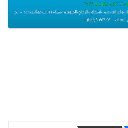
pd”
كتاب-الاغفال-وهو-المسائل-المصلحة-من-كتاب-معاني-القران-واعرابه-لابي-اسحاق-الزجاج-المتوفى-سنة-311هـ-مقالات.pdf – تم
 662.96 كيلوبايت