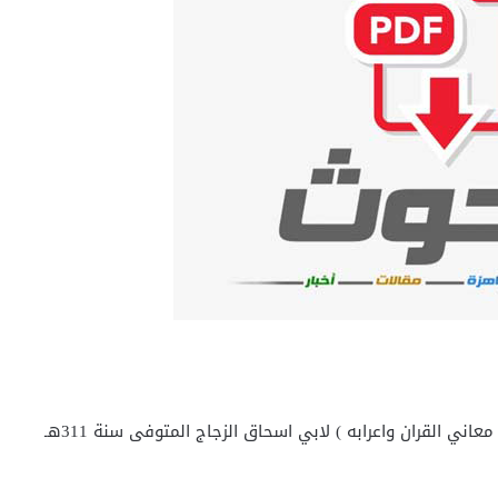
كتاب الاغفال وهو المسائل المصلحة من كتاب ( معاني القران واعرابه ) لابي اسحاق الزجاج المتوفى سنة 311هـ