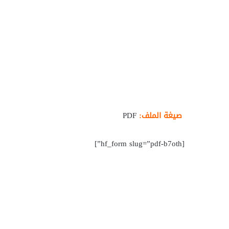
صيغة الملف:
PDF
[hf_form slug=”pdf-b7oth”]