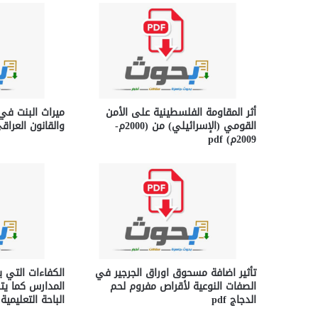
أثر المقاومة الفلسطينية على الأمن
ميراث البنت في
القومي (الإسرائيلي) من (2000م-
والقانون العراقي f
2009م) pdf
تأثير اضافة مسحوق اوراق الجرجير في
الكفاءات التي 
الصفات النوعية لأقراص مفروم لحم
المدارس كما يت
الدجاج pdf
الباحة التعليمية pdf