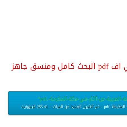
منسق جاهز
لعربية-عن-اآثار-في-مكة-المكرمة-.pdf”
 – 285.41 كيلوبايت