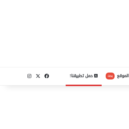
‫X
فيسبوك
انستقرام
الموقع
حمل تطبيقنا!
بحث