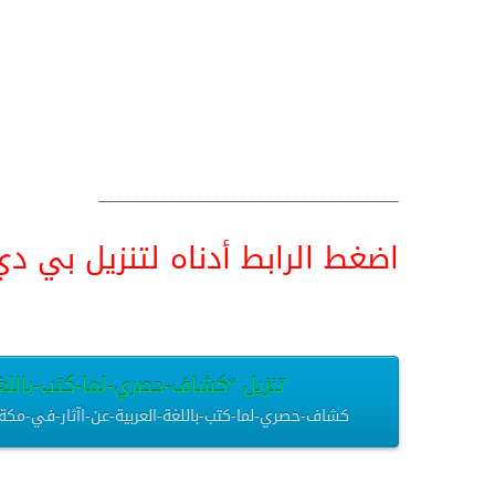
__________________________________
اضغط الرابط أدناه لتنزيل بي دي اف pdf البحث كامل و
تنزيل “كشاف-حصري-لما-كتب-باللغة-ا
كشاف-حصري-لما-كتب-باللغة-العربية-عن-اآثار-في-مكة-المكرمة-.pdf – تم التنزيل العديد من المرات