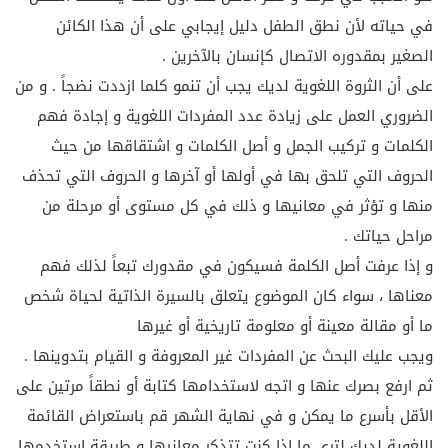
في حياته لأن نطق الطفل دليل إيجابي على أن هذا الكائن
الصغير بمقدوره الاتصال كإنسان بالآخرين .
على أن الثروة اللغوية لديك يجب أن تنمو كلما ازددت نضجاً . و من
الضروري العمل على زيادة عدد المفردات اللغوية و إجادة فهم
الكلمات و تركيب الجمل و أصل الكلمات و اشتقاقها من حيث
الحروف التي تلحق بها في أولها أو آخرها و الحروف التي تحذف
منها و تؤثر في معانيها و ذلك في كل مستوى أو مرحلة من
مراحل حياتك .
و إذا عرفت أصل الكلمة فسيكون في مقدورك تبعاً لذلك فهم
معناها ، سواء كان الموضوع يتعلق بالسيرة الذاتية لحياة شخص
ما أو مقالة معينة أو معلومة تاريخية أو غيرها
ويجب عليك البحث عن المفردات غير المعروفة و القيام بتدوينها .
ثم ارفع بصرك عنها و اتجه لاستخدامها كتابة أو نطقاً مرتين على
الأقل بأسرع ما يمكن و في نهاية الشهر قم باستعراض القائمة
اللغوية لديك لترى ما إذا كنت تتذكر معانيها و طريقة استخدمها