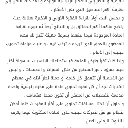
الفرعية و النظر إلى الأفكار الرئيسية الواردة و بعد ذلك انتقل إلى
معرفة أهم التفاصيل التي تعزز الأفكار .
و يحسن البدء أولاً بقراءة الفقرة الأولى و الأخيرة بعناية حيث
يتضح منهما أهم الحقائق بل و النتائج أيضاً ثم توجه لقراءة
المادة الموجودة فيما بينهما بسرعة معينة تتيح لك فهم
الموضوع بالعمق الذي تريده و ترغب فيه ، و عليك مراعاة تصويب
عينيك إلى الأمام .
وإذا كنت تقرأ بغرض المتعة فباستطاعتك الانسياب بسهولة أكثر
فيما تقرؤه ، عبر السطور من خلال الفقرات و الصفحات ، و ليس
من الأهمية أن تتعمق كل كلمة أو جملة نظراً لأنه في معظم
الكتابات نجد أن كل فقرة تحتوي عادة على فكرة رئيسية واحدة
مدعمة بتفصيلات من الممكن أن تكون محط اهتمامك .
و حاول أن تختار مسافات تحتوي على أكثر المفردات كلما أمكن
بنظام موافق لتحركات عينيك على المادة المكتوبة فيما يعرف
بالثبوت الزمني للعين .