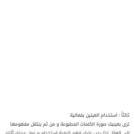
ثالثاً : استخدام العينين بفعالية
ترى بعينيك صورة الكلمات المطبوعة و من ثم ينتقل مفهومها
إلى العقل لذا يجب عليك فهم كيفية استخدام و عمل عينيك أثناء