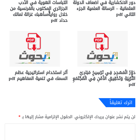
دور الانكشارية في اضعاف الدولة
التباسات الھویة في الأدب
العثمانية – الرسالة العلمية الجزء
الجزائري المكتوب بالفرنسیة من
الثاني pdf
خلال روایةًّسأھبك غزالة لمالك
حداد pdf
دَوْرُ الْمَسْجِدِ فِي تَرْسِيخِ مَبَادِئِ
أثر استخدام استراتيجية عظم
التَّرْبِيَةِ وَتَحْقِيقِ الأَمْنِ فِي الْمُجْتَمَعِ
السمك في تنمية المفاهيم pdf
pdf
اترك تعليقاً
لن يتم نشر عنوان بريدك الإلكتروني.
الحقول الإلزامية مشار إليها بـ
*
ا
ل