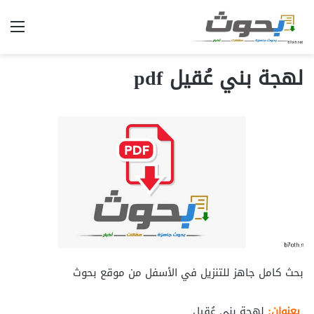
الق
لهجة بني عُقيل pdf
بحث كامل جاهز للتنزيل في الأسفل من موقع بحوث
بعنوان:
لهجة بني عُقيل