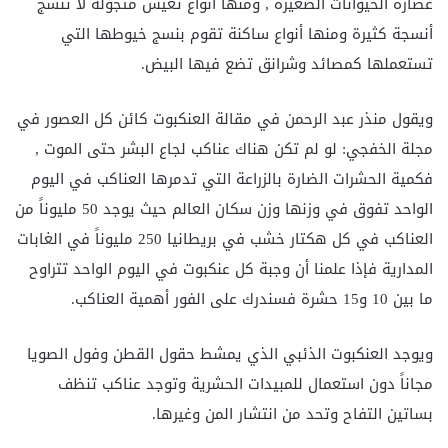
عصارة الحيوانات الصغيرة , ومنها أنواع تعيش متجولة لا تنسج
أنسجة كثيرة ومنها أنواع ساكنة تقوم بنسج خيوطها التي
تستعملها كمصائد وشرانق تضع فيها البيض.
ويقول منذر عبد الرحمن في مقالة العنكبوت كائن كل العصور في
مجلة الخفجي: لو لم تكن هناك عناكب لجاع البشر حتى الموت ,
فكمية الحشرات الضارة بالزراعة التي تدمرها العناكب في اليوم
الواحد تفوق في وزنها وزن سكان العالم حيث يوجد 50 مليوناً من
العناكب في كل هكتار خشب في بريطانيا 250 مليوناً في الغابات
المدارية فإذا علمنا أن وجبة كل عنكبوت في اليوم الواحد تتراوح
ما بين 10 و15 حشرة فسندرك على الفور أهمية العناكب.
ويوجد العنكبوت الذئبي الذي يمشط حقول القطن وفول الصويا
مجاناً دون استعمال للمبيدات الحشرية وتوجد عناكب تنظف
بساتين التفاح وتحد من انتشار المن وغيرها.