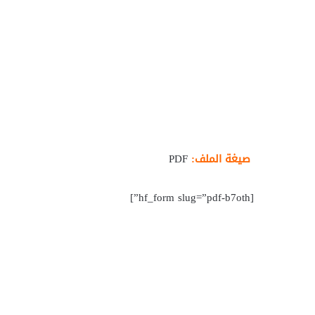
صيغة الملف:
PDF
[hf_form slug=”pdf-b7oth”]