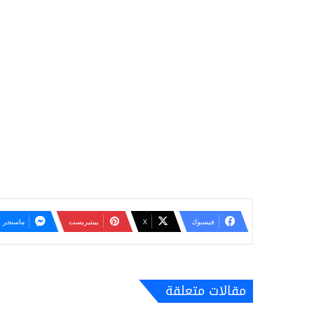
فيسبوك
‫X
بينتيريست
ماسنجر
مقالات متعلقة