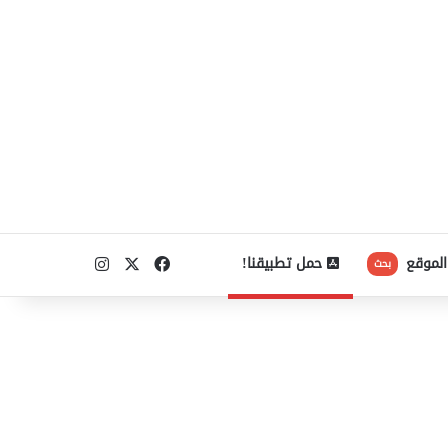
‫X
فيسبوك
انستقرام
الموقع
حمل تطبيقنا!
بحث