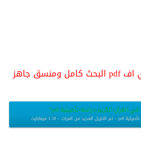
منسق جاهز
ي-القرآن-الكريم-دراسة-تأصيلية.pdf”
– 1.50 ميغابايت