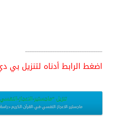
__________________________________
اضغط الرابط أدناه لتنزيل بي دي اف pdf البحث كامل و
تنزيل “ماجستير-الاعجاز-النفسي-ف
ماجستير-الاعجاز-النفسي-في-القرآن-الكريم-دراسة-تأصيلية.pdf – تم التنزيل العديد من المرات 