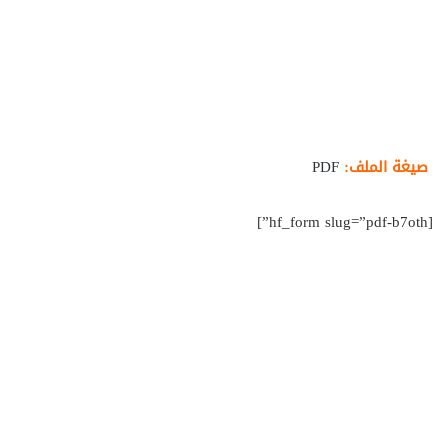
صيغة الملف:
PDF
[hf_form slug=”pdf-b7oth”]