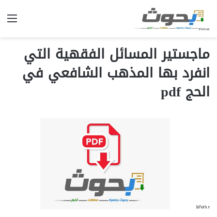
الق
ماجستير المسائل الفقهية التي
انفرد بها المذهب الشافعي في
الحج pdf