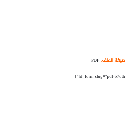
صيغة الملف:
PDF
[hf_form slug=”pdf-b7oth”]