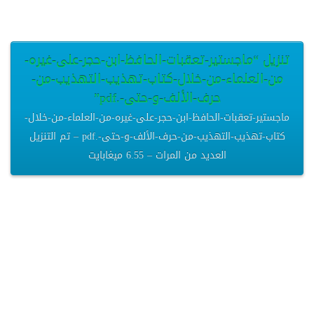
تنزيل “ماجستير-تعقبات-الحافظ-ابن-حجر-على-غيره-
من-العلماء-من-خلال-كتاب-تهذيب-التهذيب-من-
حرف-الألف-و-حتى-.pdf”
ماجستير-تعقبات-الحافظ-ابن-حجر-على-غيره-من-العلماء-من-خلال-
كتاب-تهذيب-التهذيب-من-حرف-الألف-و-حتى-.pdf – تم التنزيل
العديد من المرات – 6.55 ميغابايت