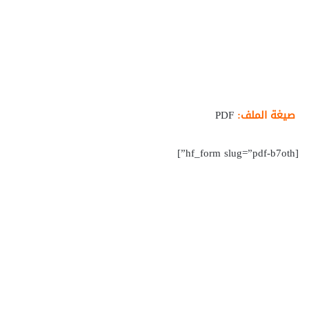
صيغة الملف:
PDF
[hf_form slug=”pdf-b7oth”]