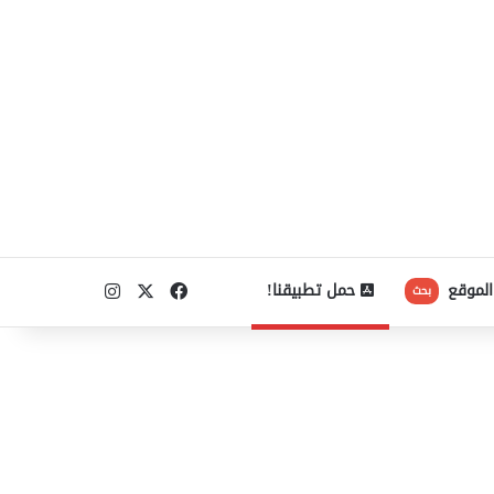
‫X
فيسبوك
انستقرام
الموقع
حمل تطبيقنا!
بحث