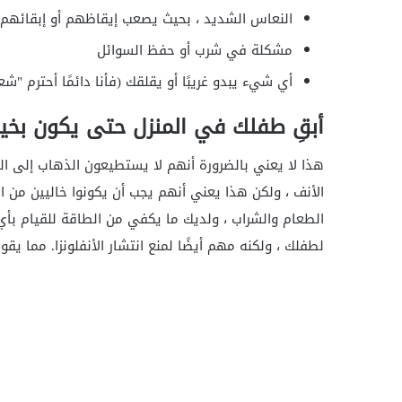
النعاس الشديد ، بحيث يصعب إيقاظهم أو إبقائه
مشكلة في شرب أو حفظ السوائل
أي شيء يبدو غريبًا أو يقلقك (فأنا دائمًا أحترم "شعور Spidey" لأحد الوالد
أبقِ طفلك في المنزل حتى يكون بخير
هذا لا يعني بالضرورة أنهم لا يستطيعون الذهاب إلى الم
الطعام والشراب ، ولديك ما يكفي من الطاقة للقيام بأي
لطفلك ، ولكنه مهم أيضًا لمنع انتشار الأنفلونزا. مما يق