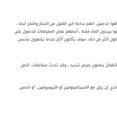
لوا مدمنين. انهم بحاجة الى القليل من السكر والملح أيضا ،
انوا يريدون الماء فقط ، أعطهم بعض المفرقعات للحصول على
ون تناول أكثر من ذلك. سوف يأكلون أكثر عندما يشعرون بتحسن.
الأطفال يصابون بمرض شديد ، وقد تحدث مضاعفات. اتصل
هايت أو أعلى) الذي لن ينزل مع الأسيتامينوفين أو الأيبوبروفين ، أو الحمى