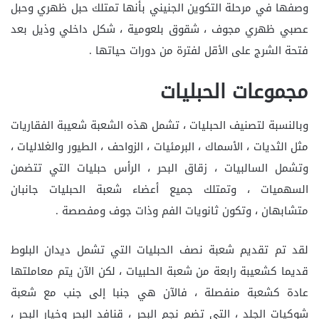
وصفها في مرحلة التكوين الجنيني بأنها تمتلك حبل ظهري وحبل
عصبي ظهري مجوف ، شقوق بلعومية ، شكل داخلي وذيل بعد
فتحة الشرج على الأقل لفترة من دورات حياتها .
مجموعات الحبليات
وبالنسبة لتصنيف الحبليات ، تشمل هذه الشعبة شعيبة الفقاريات
مثل الثديات ، الأسماك ، البرمئيات ، الزواحف ، الطيور والغلاليات ،
وتشمل السالبيات ، زقاق البحر ، الرأس حبليات التي تتضمن
السهميات ، وتمتلك جميع أعضاء شعبة الحبليات جانبان
متشابهان ، وتكون ثانويات الفم وذات جوف ومفصصة .
لقد تم تقديم شعبة نصف الحبليات التي تشمل ديدان البلوط
قديما كشعيبة رابعة من شعبة الحلبيات ، لكن الآن يتم معاملتها
عادة كشعبة منفصلة ، فالآن هي جنبا إلى جنب مع شعبة
شوكيات الجلد ، التي تضم نجم البحر ، قنافد البحر وخيار البحر ،