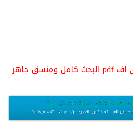
منسق جاهز
-العهد-الملكي-رسالة-ماجستير.pdf”
 4.47 ميغابايت