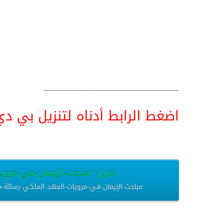
__________________________________
اضغط الرابط أدناه لتنزيل بي دي اف pdf البحث كامل و
تنزيل “مباحث-الإيمان-في-مرويات
مباحث-الإيمان-في-مرويات-العهد-الملكي-رسالة-ماجستير.pdf – تم التنزيل العديد من المرات –