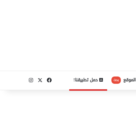
‫X
فيسبوك
انستقرام
الموقع
حمل تطبيقنا!
بحث