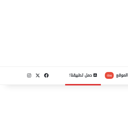
‫X
فيسبوك
انستقرام
الموقع
حمل تطبيقنا!
بحث