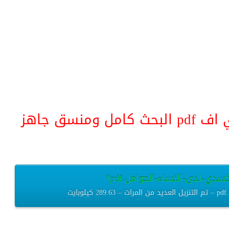
منسق جاهز
سدي-لدى-النساء-الحوامل.pdf”
ت