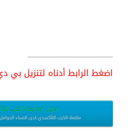
__________________________________
اضغط الرابط أدناه لتنزيل بي دي اف pdf البحث كامل و
تنزيل “متابعة-الكرب-التأك
متابعة-الكرب-التأكسدي-لدى-النساء-الحوامل.pdf – تم التنزيل العديد من المرات – 289.63 كيلوباي