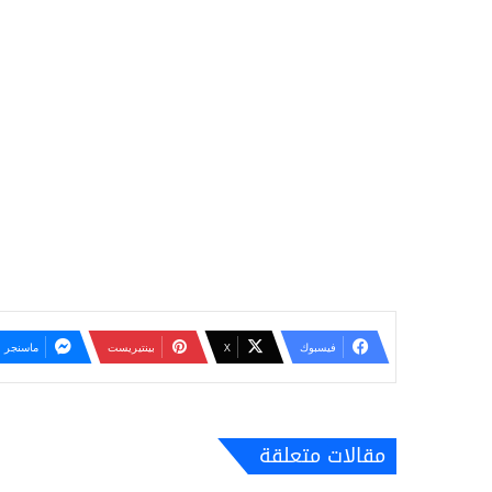
فيسبوك
‫X
بينتيريست
ماسنجر
مقالات متعلقة