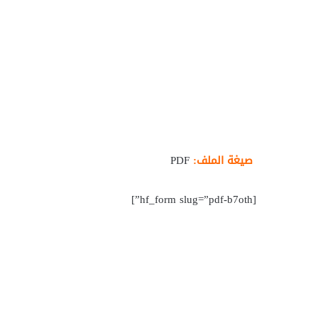
صيغة الملف:
PDF
[hf_form slug=”pdf-b7oth”]