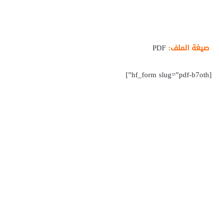
صيغة الملف:
PDF
[hf_form slug=”pdf-b7oth”]