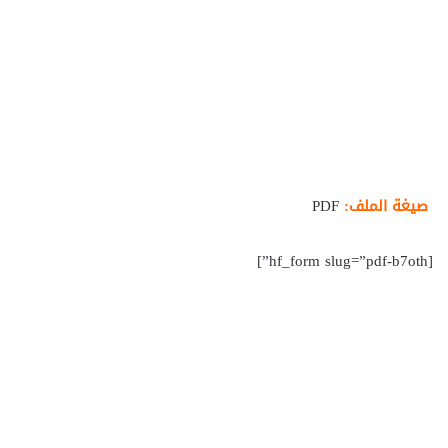
صيغة الملف:
PDF
[hf_form slug=”pdf-b7oth”]