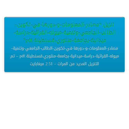
تنزيل “مصادر-المعلومات-و-دورها-في-تكوين-
الطالب-الجامعي-وتنمية-ميوله-القرائية-دراسة-
ميدانية-بجامعة-منتوري،قسنطينة.pdf”
مصادر-المعلومات-و-دورها-في-تكوين-الطالب-الجامعي-وتنمية-
ميوله-القرائية-دراسة-ميدانية-بجامعة-منتوري،قسنطينة.pdf – تم
التنزيل العديد من المرات – 2.51 ميغابايت