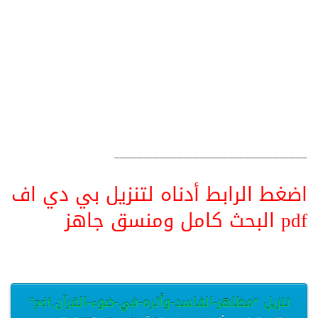
__________________________________
اضغط الرابط أدناه لتنزيل بي دي اف
pdf البحث كامل ومنسق جاهز
تنزيل “مظاهر-الفاسد-وأثره-في-ضوء-القرآن.pdf”