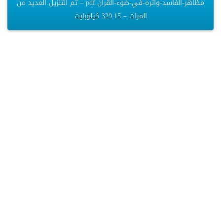
مظاهر-الفاسد-وأثره-في-ضوء-القرآن.pdf – تم التنزيل العديد من
المرات – 329.15 كيلوبايت