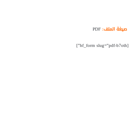
صيغة الملف:
PDF
[hf_form slug=”pdf-b7oth”]